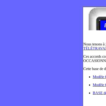
Nous tenons à 
TÉLÉTRAVA
Ces accords c
OCCASIONN
Cette base de 
Modèle 
Modèle 
BASE 