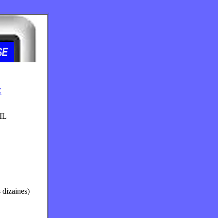
E
IL
s dizaines)